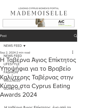
Post
NEWS FEED
Sep 2, 2024
2 min read
NEWS FEED
Η Ταβέρνα Άγιος Επίκτητος
LIFESTYLE
Υποψήφια για το Βραβείο
FASHION
Καλύτερης Ταβέρνας στην
WELLNESS
Κύπρο στα Cyprus Eating
GOING OUT
Awards 2024
Η ταβέρνα Άγιος Επίκτητος, ένα από τα 