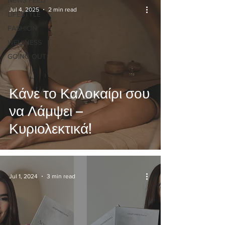
NEWS FEED
Jul 4, 2025
2 min read
LIFESTYLE
FASHION
WELLNESS
GOING OUT
Κάνε το Καλοκαίρι σου
να Λάμψει –
Κυριολεκτικά!
Jul 1, 2024
3 min read