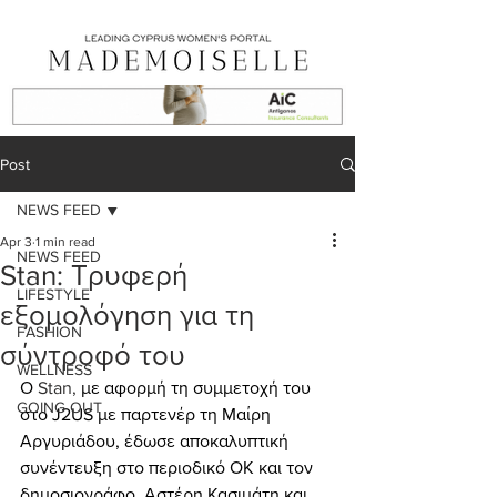
Post
NEWS FEED
Apr 3
1 min read
NEWS FEED
Stan: Τρυφερή
LIFESTYLE
εξομολόγηση για τη
FASHION
σύντροφό του
WELLNESS
Ο 
Stan,
 με αφορμή τη συμμετοχή του 
GOING OUT
στο J2US με παρτενέρ τη Μαίρη 
Αργυριάδου, έδωσε αποκαλυπτική 
συνέντευξη στο περιοδικό ΟΚ και τον 
δημοσιογράφο, Αστέρη Κασιμάτη και 