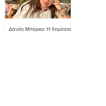
Δανάη Μπάρκα: Η δημόσια
απάντηση σε σχόλιο για
πλαστική επέμβαση – «Το
ωραιότερο σχόλιο που
είδα»
Ιωάννα Τούνη: Η