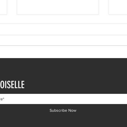
Ιωάννα Τούνη: Η
Μαρι
εξομολόγηση για τη Μύκονο
Τρυφ
OISELLE
μηνώ
Subscribe Now