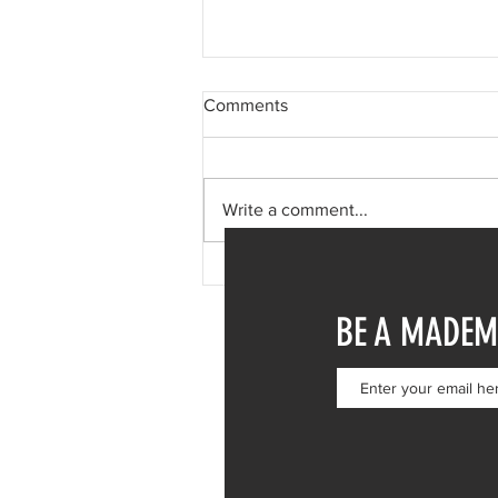
Comments
Write a comment...
Δανάη Μπάρκα: Η δημόσια
απάντηση σε σχόλιο για
BE A MADEM
πλαστική επέμβαση – «Το
ωραιότερο σχόλιο που είδα»