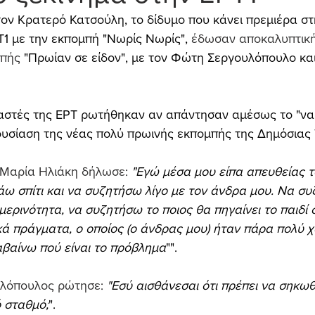
τον Κρατερό Κατσούλη, το δίδυμο που κάνει πρεμιέρα στ
1 με την εκπομπή "Νωρίς Νωρίς",
 έδωσαν αποκαλυπτική
πής 
"Πρωίαν σε είδον", με τον Φώτη Σεργουλόπουλο και
αστές της ΕΡΤ ρωτήθηκαν αν απάντησαν αμέσως το "ναι
υσίαση της νέας πολύ πρωινής εκπομπής της Δημόσιας
 Μαρία Ηλιάκη δήλωσε: 
"Εγώ μέσα μου είπα απευθείας το
άω σπίτι και να συζητήσω λίγο με τον άνδρα μου. Να σ
ερινότητα, να συζητήσω το ποιος θα πηγαίνει το παιδί σ
κά πράγματα, ο οποίος (ο άνδρας μου) ήταν πάρα πολύ χ
αβαίνω πού είναι το πρόβλημα
"".
υλόπουλος ρώτησε: 
"Εσύ αισθάνεσαι ότι πρέπει να σηκωθ
ό σταθμό;
".