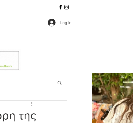
Log In
όρη της