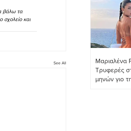
α βάλω τα 
 σχολείο και 
Μαριαλένα 
See All
Τρυφερές στ
μηνών γιο τ