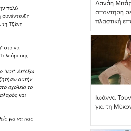
Δανάη Μπάρ
ην πολύ 
απάντηση σε
 συνέντευξη 
πλαστική επ
 τη Τζένη 
ωραιότερο σ
" στο να 
 Τηλεόρασης.
 "ναι". Απ'έξω 
υζητήσω αυτήν 
το σχολείο το 
αλαρός και 
Ιωάννα Τούν
για τη Μύκο
είς για να πας 