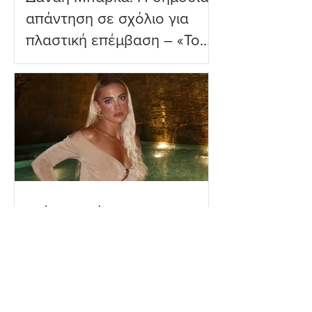
απάντηση σε σχόλιο για
πλαστική επέμβαση – «Το
ωραιότερο σχόλιο που
είδα»
Ιωάννα Τούνη: Η
εξομολόγηση για τη Μύκονο