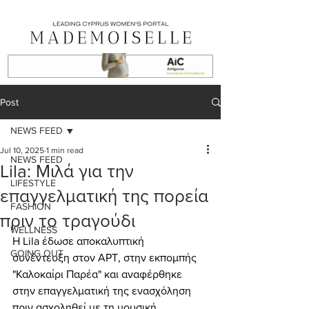
Post
NEWS FEED
Jul 10, 2025
1 min read
NEWS FEED
Lila: Μιλά για την
LIFESTYLE
επαγγελματική της πορεία
FASHION
πριν το τραγούδι
WELLNESS
Η Lila έδωσε αποκαλυπτική  
GOING OUT
συνέντευξη στον ΑΡΤ, στην εκπομπής 
"Καλοκαίρι Παρέα" και αναφέρθηκε 
στην επαγγελματική της ενασχόληση 
πριν ασχοληθεί με τη μουσική.