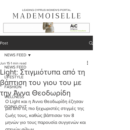
Post
NEWS FEED
Jun 15
1 min read
NEWS FEED
Light: Στιγμιότυπα από τη
LIFESTYLE
βάπτιση του γιου του με
FASHION
την Άννα Θεοδωρίδη
WELLNESS
Ο Light και η Άννα Θεοδωρίδη έζησαν 
GOING OUT
μια από τις πιο ξεχωριστές στιγμές της 
ζωής τους, καθώς βάπτισαν τον 8 
μηνών γιο τους παρουσία συγγενών και 
στενών φίλων.