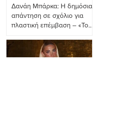
Δανάη Μπάρκα: Η δημόσια
απάντηση σε σχόλιο για
πλαστική επέμβαση – «Το
ωραιότερο σχόλιο που
είδα»
Ιωάννα Τούνη: Η
εξομολόγηση για τη Μύκονο