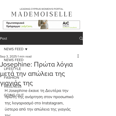
Post
NEWS FEED
Sep 3, 2025
1 min read
NEWS FEED
Josephine: Πρώτα λόγια
LIFESTYLE
μετά την απώλεια της
FASHION
γιαγιάς της
WELLNESS
H Josephine έκανε τη Δευτέρα την 
GOING OUT
πρώτη της ανάρτηση στον προσωπικό 
της λογαριασμό στο Inststagram, 
ύστερα από την απώλεια της γιαγιάς 
της.