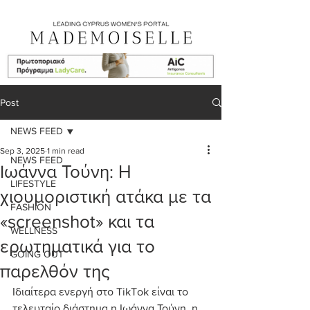
Post
NEWS FEED
Sep 3, 2025
1 min read
NEWS FEED
Iωάννα Τούνη: Η
LIFESTYLE
χιουμοριστική ατάκα με τα
FASHION
«screenshot» και τα
WELLNESS
ερωτηματικά για το
GOING OUT
παρελθόν της
Ιδιαίτερα ενεργή στο TikTok είναι το 
τελευταίο διάστημα η Ιωάννα Τούνη, η 