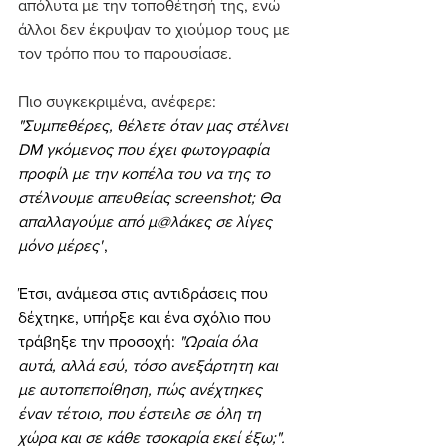
απόλυτα με την τοποθέτησή της, ενώ 
άλλοι δεν έκρυψαν το χιούμορ τους με 
τον τρόπο που το παρουσίασε.
Πιο συγκεκριμένα, ανέφερε: 
"Συμπεθέρες, θέλετε όταν μας στέλνει 
DM γκόμενος που έχει φωτογραφία 
προφίλ με την κοπέλα του να της το 
στέλνουμε απευθείας screenshot; Θα 
απαλλαγούμε από μ@λάκες σε λίγες 
μόνο μέρες"
,
Έτσι, ανάμεσα στις αντιδράσεις που 
δέχτηκε, υπήρξε και ένα σχόλιο που 
τράβηξε την προσοχή: 
"Ωραία όλα 
αυτά, αλλά εσύ, τόσο ανεξάρτητη και 
με αυτοπεποίθηση, πώς ανέχτηκες 
έναν τέτοιο, που έστειλε σε όλη τη 
χώρα και σε κάθε τσοκαρία εκεί έξω;".