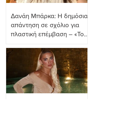
Δανάη Μπάρκα: Η δημόσια
απάντηση σε σχόλιο για
πλαστική επέμβαση – «Το
ωραιότερο σχόλιο που
είδα»
Ιωάννα Τούνη: Η
εξομολόγηση για τη Μύκονο