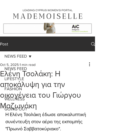
Post
NEWS FEED
Oct 5, 2025
1 min read
NEWS FEED
Eλένη Τσολάκη: Η
LIFESTYLE
αποκάλυψη για την
FASHION
οικογένεια του Γιώργου
WELLNESS
Μαζωνάκη
GOING OUT
Η Ελένη Τσολάκη έδωσε αποκαλυπτική 
συνέντευξη στον αέρα της εκπομπής 
"Πρωινό Σαββατοκύριακο".