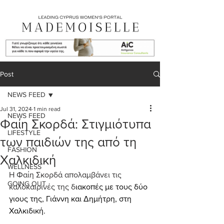
Post
NEWS FEED
Jul 31, 2024
1 min read
NEWS FEED
Φαίη Σκορδά: Στιγμιότυπα
LIFESTYLE
των παιδιών της από τη
FASHION
Χαλκιδική
WELLNESS
Η Φαίη Σκορδά απολαμβάνει τις 
GOING OUT
καλοκαιρινές της δ
ιακοπές με τους δύο 
γιους της, Γιάννη και Δημήτρη, στη 
Χαλκιδική.