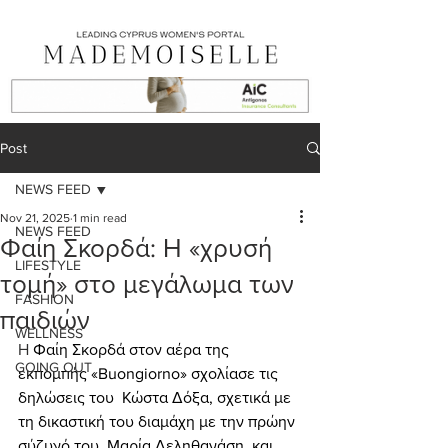
Post
NEWS FEED
Nov 21, 2025
1 min read
NEWS FEED
Φαίη Σκορδά: Η «χρυσή
LIFESTYLE
τομή» στο μεγάλωμα των
FASHION
παιδιών
WELLNESS
Η 
Φαίη Σκορδά στον αέρα της 
GOING OUT
εκπομπής «Buongiorno» σχολίασε τις 
δηλώσεις του  Κώστα Δόξα, σχετικά με 
τη δικαστική του διαμάχη με την πρώην 
σύζυγό του, Μαρία Δεληθανάση, και 