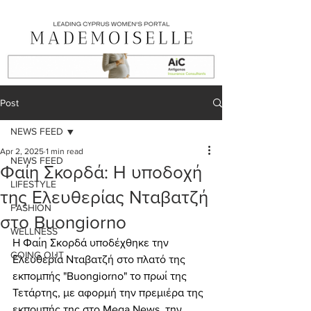
Post
NEWS FEED
Apr 2, 2025
1 min read
NEWS FEED
Φαίη Σκορδά: Η υποδοχή
LIFESTYLE
της Ελευθερίας Νταβατζή
FASHION
στο Buongiorno
WELLNESS
Η Φαίη Σκορδά υποδέχθηκε την 
GOING OUT
Ελευθερία Νταβατζή στο πλατό της 
εκπομπής "Buongiorno" το πρωί της 
Τετάρτης, με αφορμή την πρεμιέρα της 
εκπομπής της στο Mega News, την 