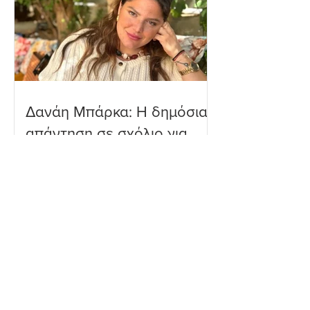
Δανάη Μπάρκα: Η δημόσια
απάντηση σε σχόλιο για
πλαστική επέμβαση – «Το
ωραιότερο σχόλιο που
είδα»