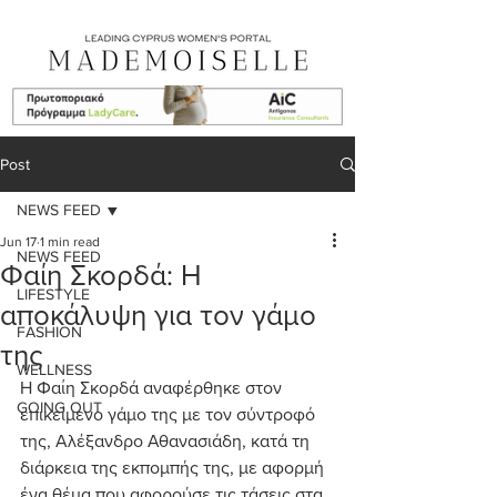
Post
NEWS FEED
Jun 17
1 min read
NEWS FEED
Φαίη Σκορδά: Η
LIFESTYLE
αποκάλυψη για τον γάμο
FASHION
της
WELLNESS
Η Φαίη Σκορδά αναφέρθηκε στον 
GOING OUT
επικείμενο γάμο της με τον σύντροφό 
της, Αλέξανδρο Αθανασιάδη, κατά τη 
διάρκεια της εκπομπής της, με αφορμή 
ένα θέμα που αφορούσε τις τάσεις στα 