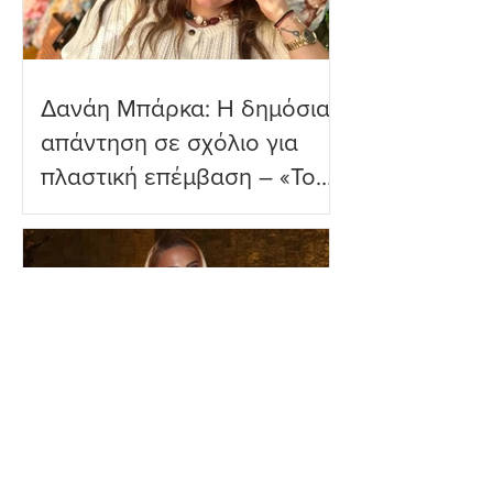
Δανάη Μπάρκα: Η δημόσια
απάντηση σε σχόλιο για
πλαστική επέμβαση – «Το
ωραιότερο σχόλιο που
είδα»
Ιωάννα Τούνη: Η
εξομολόγηση για τη Μύκονο