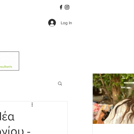
Log In
Νέα
γίου -