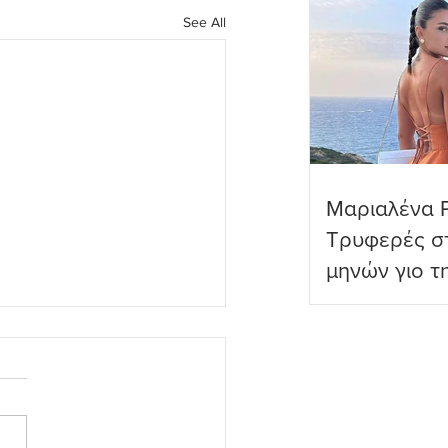
See All
Μαριαλένα 
Τρυφερές στ
μηνών γιο τ