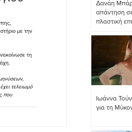
Δανάη Μπάρ
απάντηση σε
πλαστική επ
πτης, 
ωραιότερο σ
στήριο με την 
ανακοίνωσε τη 
άχη.
μηνύσεων, 
έχει τελειωμό 
ς που 
Ιωάννα Τούν
για τη Μύκο