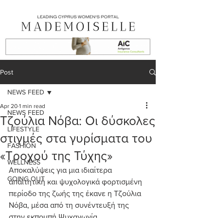
Post
NEWS FEED
Apr 20
1 min read
NEWS FEED
Τζούλια Νόβα: Οι δύσκολες
LIFESTYLE
στιγμές στα γυρίσματα του
FASHION
«Τροχού της Τύχης»
WELLNESS
Αποκαλύψεις για μια ιδιαίτερα 
GOING OUT
απαιτητική και ψυχολογικά φορτισμένη 
περίοδο της ζωής της έκανε η Τζούλια 
Νόβα, μέσα από τη συνέντευξή της 
στην εκπομπή Ψυχαγωγία… 