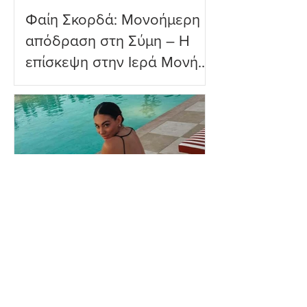
Φαίη Σκορδά: Μονοήμερη
απόδραση στη Σύμη – Η
επίσκεψη στην Ιερά Μονή
Πανορμίτη
Ευρυδίκη Βαλαβάνη: Η
δημόσια εξομολόγηση
αγάπης στον Γρηγόρη
Μόργκαν – «Τα όνειρα