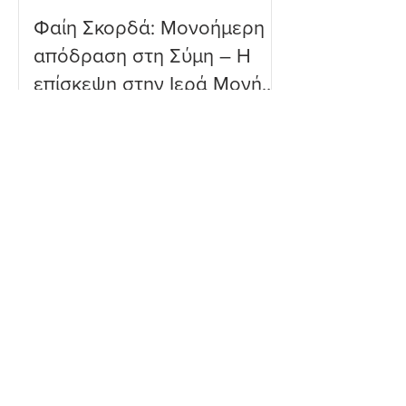
Φαίη Σκορδά: Μονοήμερη
απόδραση στη Σύμη – Η
επίσκεψη στην Ιερά Μονή
Πανορμίτη
Ευρυδίκη Βαλαβάνη: Η
δημόσια εξομολόγηση
αγάπης στον Γρηγόρη