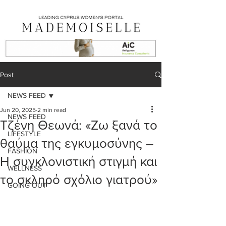
Post
NEWS FEED
Jun 20, 2025
2 min read
NEWS FEED
Τζένη Θεωνά: «Ζω ξανά το
LIFESTYLE
θαύμα της εγκυμοσύνης –
FASHION
Η συγκλονιστική στιγμή και
WELLNESS
το σκληρό σχόλιο γιατρού»
GOING OUT