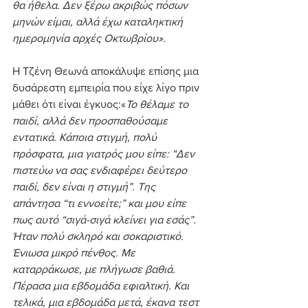
θα ήθελα. Δεν ξέρω ακριβώς πόσων 
μηνών είμαι, αλλά έχω καταληκτική 
ημερομηνία αρχές Οκτωβρίου».
Η Τζένη Θεωνά αποκάλυψε επίσης μια 
δυσάρεστη εμπειρία που είχε λίγο πριν 
μάθει ότι είναι έγκυος:«
Το θέλαμε το 
παιδί, αλλά δεν προσπαθούσαμε 
εντατικά. Κάποια στιγμή, πολύ 
πρόσφατα, μια γιατρός μου είπε: “Δεν 
πιστεύω να σας ενδιαφέρει δεύτερο 
παιδί, δεν είναι η στιγμή”. Της 
απάντησα “τι εννοείτε;” και μου είπε 
πως αυτό “σιγά-σιγά κλείνει για εσάς”. 
Ήταν πολύ σκληρό και σοκαριστικό. 
Ένιωσα μικρό πένθος. Με 
καταρράκωσε, με πλήγωσε βαθιά. 
Πέρασα μια εβδομάδα εφιαλτική. Και 
τελικά, μια εβδομάδα μετά, έκανα τεστ 