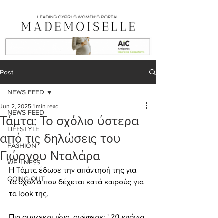
Post
NEWS FEED
Jun 2, 2025
1 min read
NEWS FEED
Τάμτα: Το σχόλιο ύστερα
LIFESTYLE
από τις δηλώσεις του
FASHION
Γιώργου Νταλάρα
WELLNESS
Η Tάμτα έδωσε την απάντησή της για 
GOING OUT
τα σχόλια που δέχεται κατά καιρούς για 
τα look της.
Πιο συγκεκριμένα, ανέφερε: "
20 χρόνια 