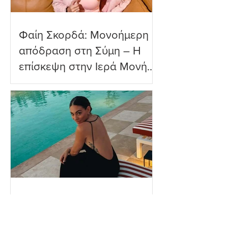
Φαίη Σκορδά: Μονοήμερη
απόδραση στη Σύμη – Η
επίσκεψη στην Ιερά Μονή
Πανορμίτη
Ευρυδίκη Βαλαβάνη: Η
δημόσια εξομολόγηση