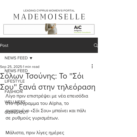
Post
NEWS FEED
Sep 25, 2025
1 min read
NEWS FEED
Σόλων Τσούνης: Το ''Σόι
LIFESTYLE
Σου'' ξανά στην τηλεόραση
FASHION
Λίγο πριν επιστρέψει με νέα επεισόδια 
WELLNESS
στο πρόγραμμα του Alpha, το 
αγαπημένο «Σόι Σου» μπαίνει και πάλι 
GOING OUT
σε ρυθμούς γυρισμάτων.
Mάλιστα, πριν λίγες ημέρες 