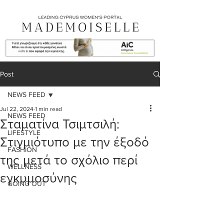
Post
NEWS FEED
Jul 22, 2024
1 min read
NEWS FEED
Σταματίνα Τσιμτσιλή:
LIFESTYLE
Στιγμιότυπο με την έξοδό
FASHION
της μετά το σχόλιο περί
WELLNESS
εγκυμοσύνης
GOING OUT