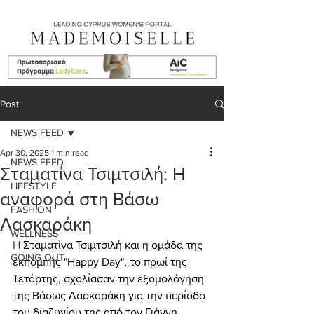
Post
NEWS FEED
Apr 30, 2025
1 min read
NEWS FEED
Σταματίνα Τσιμτσιλή: Η
LIFESTYLE
αναφορά στη Βάσω
FASHION
Λασκαράκη
WELLNESS
H 
Σταματίνα Τσιμτσιλή και η ομάδα της 
GOING OUT
εκπομπής "Happy Day", το πρωί της 
Τετάρτης, σχολίασαν την εξομολόγηση 
της Βάσως Λασκαράκη για την περίοδο 
του διαζυγίου της από τον Γιάννη 