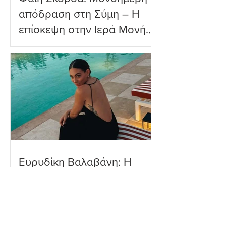
απόδραση στη Σύμη – Η
επίσκεψη στην Ιερά Μονή
Πανορμίτη
Ευρυδίκη Βαλαβάνη: Η
δημόσια εξομολόγηση
αγάπης στον Γρηγόρη
Μόργκαν – «Τα όνειρα
όντως γίνονται