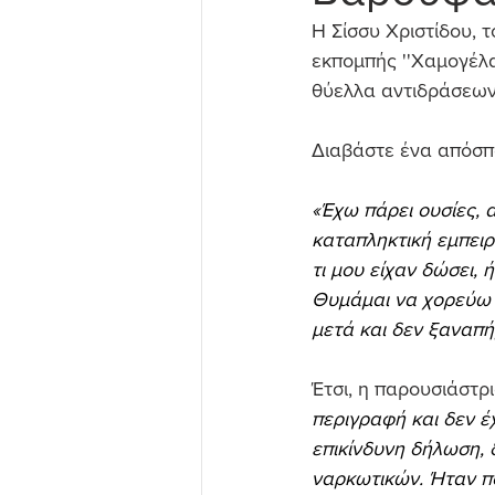
Η Σίσσυ Χριστίδου, 
εκπομπής ''Χαμογέλα
θύελλα αντιδράσεων
Διαβάστε ένα απόσπ
«Έχω πάρει ουσίες, α
καταπληκτική εμπειρί
τι μου είχαν δώσει, 
Θυμάμαι να χορεύω 1
μετά και δεν ξαναπή
Έτσι, η παρουσιάστρ
περιγραφή και δεν έχ
επικίνδυνη δήλωση, 
ναρκωτικών. Ήταν πο