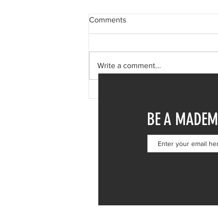
Comments
Write a comment...
Δανάη Μπάρκα: Η δημόσια
απάντηση σε σχόλιο για
BE A MADEM
πλαστική επέμβαση – «Το
ωραιότερο σχόλιο που είδα»