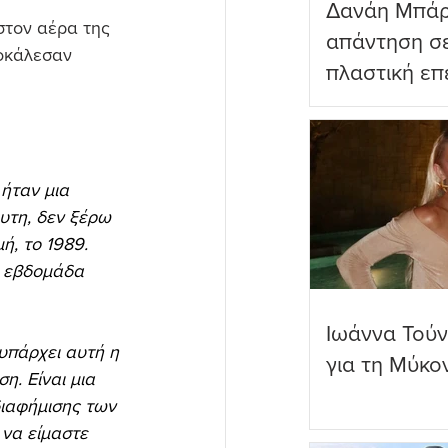
Δανάη Μπάρ
στον αέρα της 
απάντηση σε
ροκάλεσαν 
πλαστική επ
ωραιότερο σ
 ήταν μια 
υτη, δεν ξέρω 
ή, το 1989. 
α εβδομάδα 
Ιωάννα Τούν
υπάρχει αυτή η 
για τη Μύκο
η. Είναι μια 
διαφήμισης των 
να είμαστε 