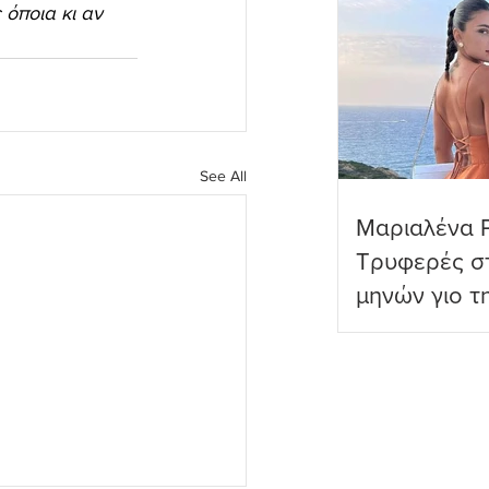
 όποια κι αν 
See All
Μαριαλένα 
Τρυφερές στ
μηνών γιο τ