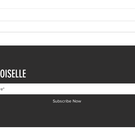
Ιωάννα Τούνη: Η
Μαρι
εξομολόγηση για τη Μύκονο
Τρυφ
OISELLE
μηνώ
Subscribe Now