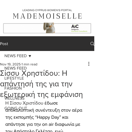
Post
NEWS FEED
Nov 19, 2025
1 min read
NEWS FEED
Σίσσυ Χρηστίδου: Η
LIFESTYLE
απάντησή της για την
FASHION
εξωτερική της εμφάνιση
WELLNESS
Η Σίσσυ Χριστίδου 
έδωσε 
GOING OUT
αποκαλυπτική συνέντευξη στον αέρα 
της εκπομπής “Happy Day” και 
απάντησε για την on air διαφωνία με 
τον Απόστολο Γκλέτσο, ενώ 