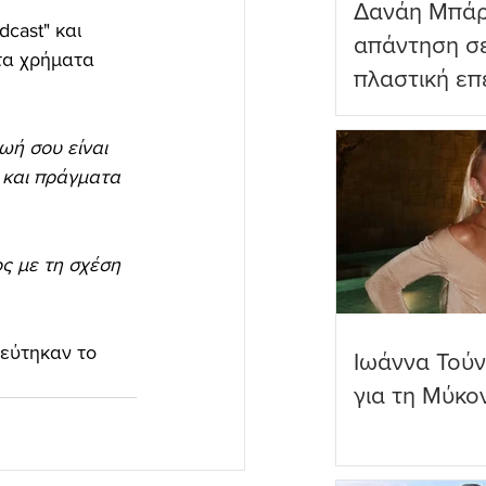
Δανάη Μπάρ
cast" και 
απάντηση σε
τα χρήματα 
πλαστική επ
ωραιότερο σ
ωή σου είναι 
 και πράγματα 
ς με τη σχέση 
ρεύτηκαν το 
Ιωάννα Τούν
για τη Μύκο