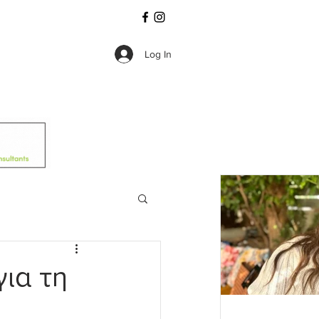
Log In
ια τη