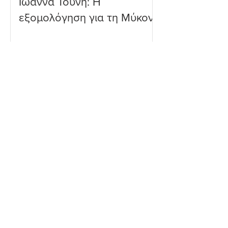
Ιωάννα Τούνη: Η
εξομολόγηση για τη Μύκονο
Μαριαλένα Ρουμελιώτη:
Τρυφερές στιγμές με τον
δύο μηνών γιο της στην
παραλία