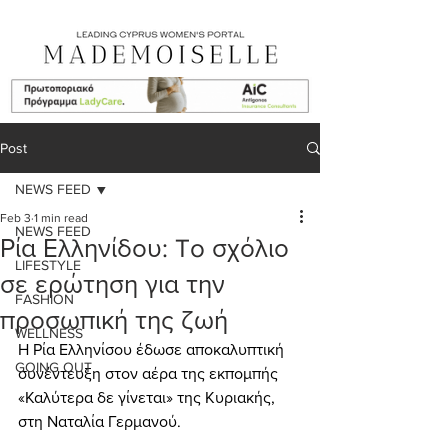
Post
NEWS FEED
Feb 3
1 min read
NEWS FEED
Ρία Ελληνίδου: To σχόλιο
LIFESTYLE
σε ερώτηση για την
FASHION
προσωπική της ζωή
WELLNESS
Η Ρία Ελληνίσου έδωσε αποκαλυπτική 
GOING OUT
συνέντευξη στον αέρα της εκπομπής 
«Καλύτερα δε γίνεται» της Κυριακής, 
στη Ναταλία Γερμανού.