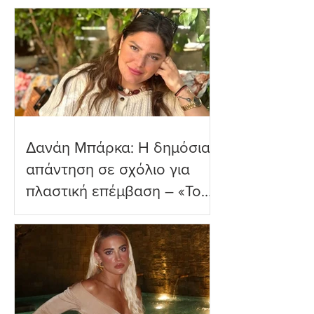
παραλία
Δανάη Μπάρκα: Η δημόσια
απάντηση σε σχόλιο για
πλαστική επέμβαση – «Το
ωραιότερο σχόλιο που
είδα»