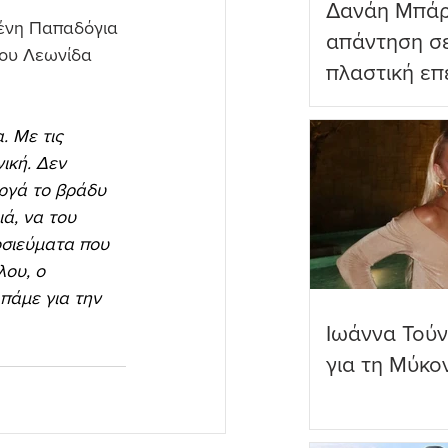
Δανάη Μπάρ
ένη Παπαδόγια 
απάντηση σε
του Λεωνίδα 
πλαστική επ
ωραιότερο σ
 Με τις 
ική. Δεν 
ργά το βράδυ 
ά, να του 
σιεύματα που 
ου, ο 
πάμε για την 
Ιωάννα Τούν
για τη Μύκο