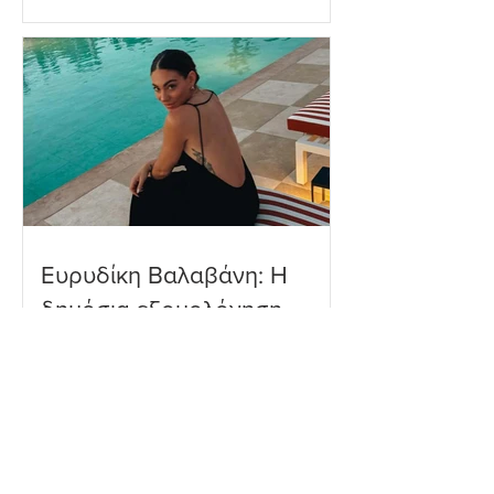
Πανορμίτη
Ευρυδίκη Βαλαβάνη: Η
δημόσια εξομολόγηση
αγάπης στον Γρηγόρη
Μόργκαν – «Τα όνειρα
όντως γίνονται
πραγματικότητα»