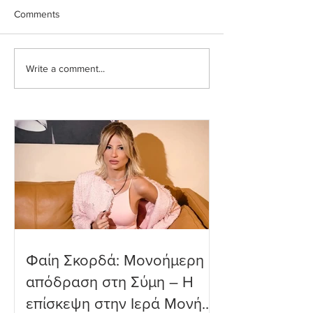
Comments
Write a comment...
Ευρυδίκη Βαλαβάνη: Η
Ευγενία Σαμαρά
δημόσια εξομολόγηση
εντυπωσιακή υπ
αγάπης στον Γρηγόρη
βουτιά που ενθο
Μόργκαν – «Τα όνειρα
τους διαδικτυακ
όντως γίνονται
φίλους
πραγματικότητα»
Φαίη Σκορδά: Μονοήμερη
απόδραση στη Σύμη – Η
επίσκεψη στην Ιερά Μονή