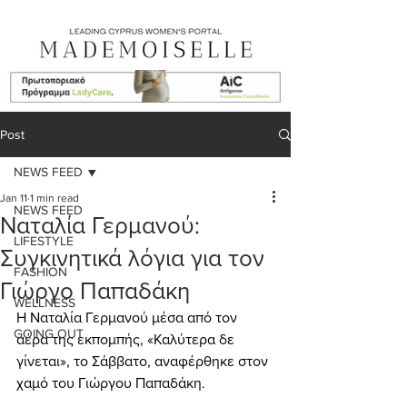
Post
NEWS FEED
Jan 11
1 min read
NEWS FEED
Ναταλία Γερμανού:
LIFESTYLE
Συγκινητικά λόγια για τον
FASHION
Γιώργο Παπαδάκη
WELLNESS
Η Ναταλία Γερμανού μέσα από τον 
GOING OUT
αέρα της εκπομπής, «Καλύτερα δε 
γίνεται», το Σάββατο, αναφέρθηκε στον 
χαμό του Γιώργου Παπαδάκη.