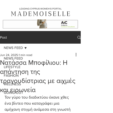
Post
NEWS FEED
Jun 24, 2025
1 min read
NEWS FEED
Νατάσσα Μποφίλιου: Η
LIFESTYLE
απάντηση της
FASHION
τραγουδίστριας με αιχμές
WELLNESS
και ειρωνεία
GOING OUT
Τον γύρο του διαδικτύου έκανε χθες 
ένα βίντεο που καταγράφει μια 
αμήχανη στιγμή ανάμεσα στη γνωστή 