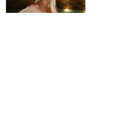
Ιωάννα Τούνη: Η
εξομολόγηση για τη Μύκονο
Μαριαλένα Ρουμελιώτη: