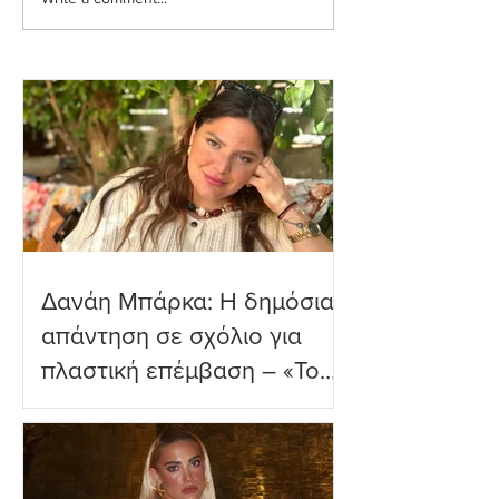
Ιωάννα Τούνη: Η
Μαριαλένα Ρουμ
εξομολόγηση για τη
Τρυφερές στιγμέ
Μύκονο
δύο μηνών γιο τ
παραλία
Δανάη Μπάρκα: Η δημόσια
απάντηση σε σχόλιο για
πλαστική επέμβαση – «Το
ωραιότερο σχόλιο που
είδα»