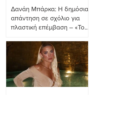
Δανάη Μπάρκα: Η δημόσια
απάντηση σε σχόλιο για
πλαστική επέμβαση – «Το
ωραιότερο σχόλιο που
είδα»
Ιωάννα Τούνη: Η
εξομολόγηση για τη Μύκονο