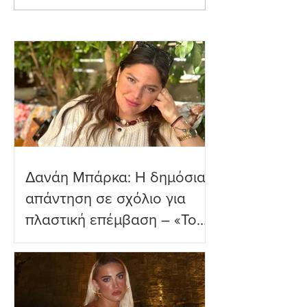
εξομολόγηση για τη
Τρυφερές στιγμέ
Μύκονο
δύο μηνών γιο τ
παραλία
Δανάη Μπάρκα: Η δημόσια
απάντηση σε σχόλιο για
πλαστική επέμβαση – «Το
ωραιότερο σχόλιο που
είδα»