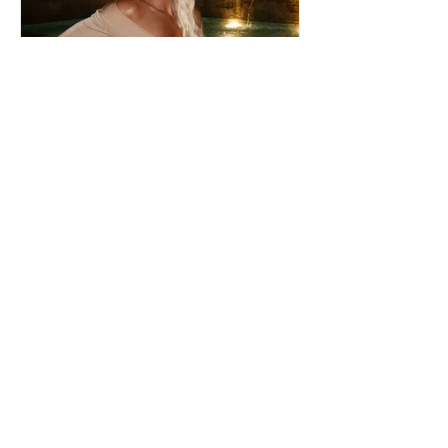
Ιωάννα Τούνη: Η
εξομολόγηση για τη Μύκονο
Μαριαλένα Ρουμελιώτη: