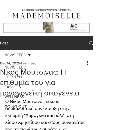
Post
NEWS FEED
Dec 14, 2025
1 min read
NEWS FEED
Νίκος Μουτσινάς: H
LIFESTYLE
επιθυμία του για
FASHION
μονογονεϊκή οικογένεια
WELLNESS
Ο Νίκος Μουτσινάς έδωσε 
GOING OUT
αποκαλυπτική συνέντευξη στην 
εκπομπή "Χαμογέλα και πάλι", στη 
Σίσσυ Χρηστίδου και στους συνεργάτες 
της, το πρωί του Σαββάτου, και 