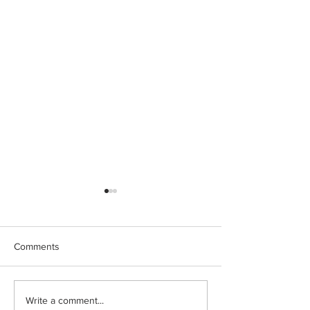
Comments
Write a comment...
Ιωάννα Τούνη: Η
Μαριαλένα Ρουμ