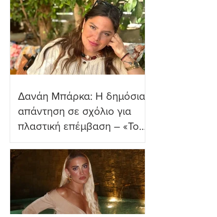
παραλία
Δανάη Μπάρκα: Η δημόσια
απάντηση σε σχόλιο για
πλαστική επέμβαση – «Το
ωραιότερο σχόλιο που
είδα»