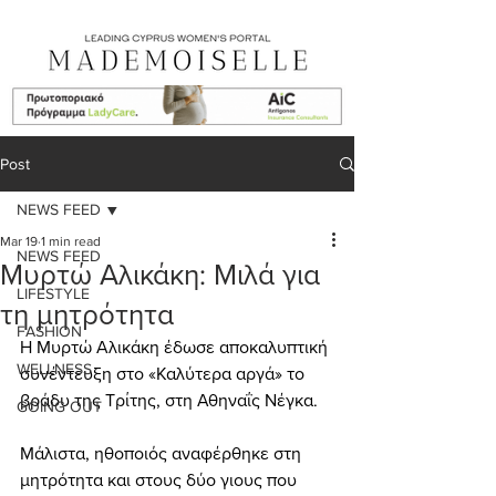
Post
NEWS FEED
Mar 19
1 min read
NEWS FEED
Μυρτώ Αλικάκη: Μιλά για
LIFESTYLE
τη μητρότητα
FASHION
Η Μυρτώ Αλικάκη έδωσε αποκαλυπτική 
WELLNESS
συνέντευξη στο «Καλύτερα αργά» το 
βράδυ της Τρίτης, στη Αθηναΐς Νέγκα.
GOING OUT
Μάλιστα, ηθοποιός αναφέρθηκε στη 
μητρότητα και στους δύο γιους που 