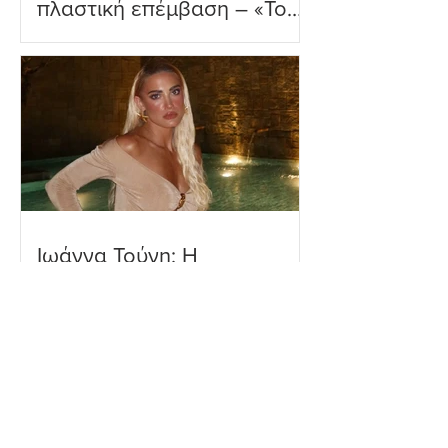
πλαστική επέμβαση – «Το
ωραιότερο σχόλιο που
είδα»
Ιωάννα Τούνη: Η
εξομολόγηση για τη Μύκονο