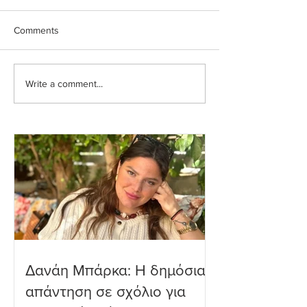
Comments
Write a comment...
Ιωάννα Τούνη: Η
Μαριαλένα Ρουμ
εξομολόγηση για τη
Τρυφερές στιγμέ
Μύκονο
δύο μηνών γιο τ
παραλία
Δανάη Μπάρκα: Η δημόσια
απάντηση σε σχόλιο για