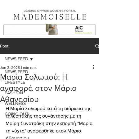
Post
NEWS FEED
Jun 3, 2025
1 min read
NEWS FEED
Μαρία Σολωμού: Η
LIFESTYLE
αναφορά στον Μάριο
FASHION
Αθανασίου
WELLNESS
Η Μαρία Σολωμού κατά τη διάρκεια της 
GOING OUT
τηλεοπτικής της συνάντησης με τη 
Μαίρη Συνατσάκη στην εκπομπή "Μαρία 
τη νύχτα" αναφέρθηκε στον Μάριο 
Αθανασίου.