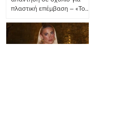
πλαστική επέμβαση – «Το
ωραιότερο σχόλιο που
είδα»
Ιωάννα Τούνη: Η
εξομολόγηση για τη Μύκονο