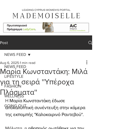
Post
NEWS FEED
Aug 6, 2025
1 min read
NEWS FEED
Μαρία Κωνσταντάκη: Μιλά
LIFESTYLE
για τη σειρά ''Υπέροχα
FASHION
Πλάσματα''
WELLNESS
Η 
Μαρία Κωνσταντάκη έδωσε 
GOING OUT
αποκαλυπτική συνέντευξη στην κάμερα 
της εκπομπής "Καλοκαιρινό Ραντεβού".
Μάλιστα, η 
ηθοποιός ρωτήθηκε για την 