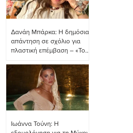
Δανάη Μπάρκα: Η δημόσια
απάντηση σε σχόλιο για
πλαστική επέμβαση – «Το
ωραιότερο σχόλιο που
είδα»
Ιωάννα Τούνη: Η
εξομολόγηση για τη Μύκονο