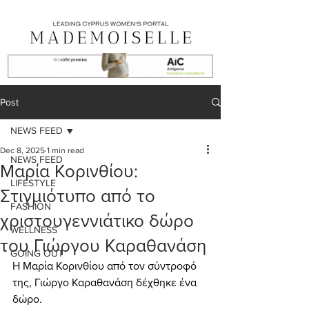
Post
NEWS FEED
Dec 8, 2025
1 min read
NEWS FEED
Μαρία Κορινθίου:
LIFESTYLE
Στιγμιότυπο από το
FASHION
χριστουγεννιάτικο δώρο
WELLNESS
του Γιώργου Καραθανάση
GOING OUT
Η Μαρία Κορινθίου από τον σύντροφό 
της, Γιώργο Καραθανάση δέχθηκε ένα 
δώρο.