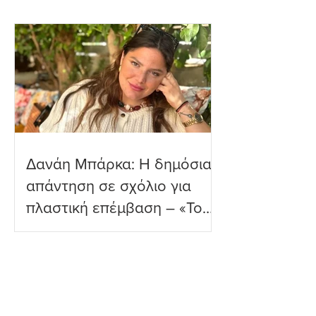
Μύκονο
δύο μηνών γιο τ
παραλία
Δανάη Μπάρκα: Η δημόσια
απάντηση σε σχόλιο για
πλαστική επέμβαση – «Το
ωραιότερο σχόλιο που
είδα»