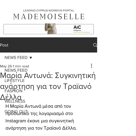
Post
NEWS FEED
May 26
1 min read
NEWS FEED
Μαρία Αντωνά: Συγκινητική
LIFESTYLE
ανάρτηση για τον Τραϊανό
FASHION
Δέλλα
WELLNESS
Η Μαρία Αντωνά μέσα από τον 
GOING OUT
προσωπικό της λογαριασμό στο 
Instagram έκανε μια συγκινητική 
ανάρτηση για τον Τραϊανό Δέλλα.