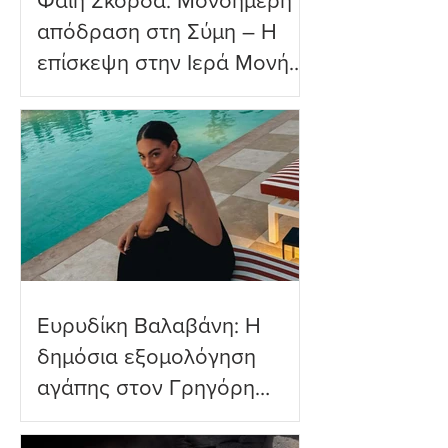
Φαίη Σκορδά: Μονοήμερη
απόδραση στη Σύμη – Η
επίσκεψη στην Ιερά Μονή
Πανορμίτη
Ευρυδίκη Βαλαβάνη: Η
δημόσια εξομολόγηση
αγάπης στον Γρηγόρη
Μόργκαν – «Τα όνειρα