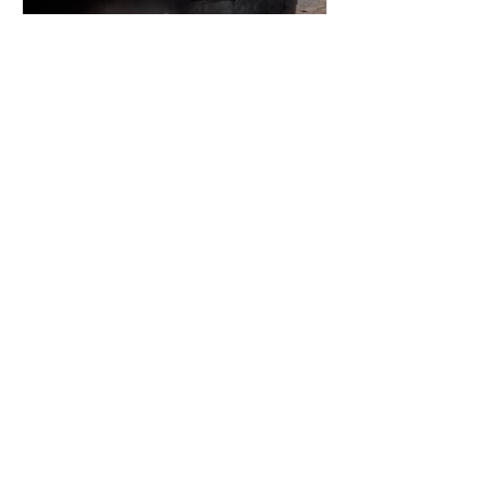
όντως γίνονται
πραγματικότητα»
Ευγενία Σαμαρά: Η
εντυπωσιακή υποβρύχια
βουτιά που ενθουσίασε
τους διαδικτυακούς της
φίλους
BE A MADEMOISELLE