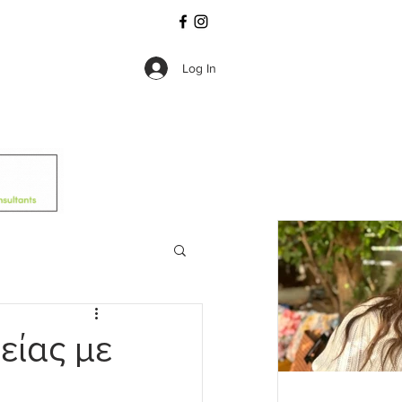
Log In
είας με