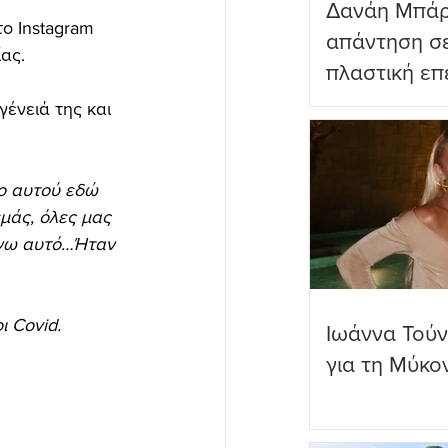
Δανάη Μπάρ
ο Instagram 
απάντηση σε
ίας.
πλαστική επ
ωραιότερο σ
ένειά της και 
εο αυτού εδώ 
μάς, όλες μας 
άνω αυτό…Ήταν 
 Covid. 
Ιωάννα Τούν
για τη Μύκο