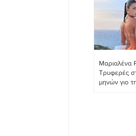
Μαριαλένα 
Τρυφερές στ
μηνών γιο τ