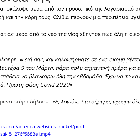
αποκάλυψε μέσα από τον προσωπικό της λογαριασμό στ
ή και την κόρη τους, Ολίβια περνούν μία περιπέτεια υγε
ατίας μέσα από το νέο της vlog εξήγησε πως όλη η οικογ
νέφερε: 
«Γειά σας, και καλωσήρθατε σε ένα ακόμη βίντ
 Δευτέρα 9 του Μάρτη, πάρα πολύ σημαντική ημέρα για ε
οσπάθεια να βλογκάρω όλη την εβδομάδα. Έχω να το κ
ρά. Πρώτη φάση Covid 2020»
όμενο στόρυ δήλωσε: 
«Ε, λοιπόν…Στο σήμερα, έχουμε όλοι
apis.com/antenna-websites-bucket/prod-
atsaki5_276f5683e1.mp4