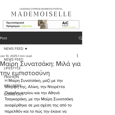
Post
NEWS FEED
Jan 10, 2025
1 min read
NEWS FEED
Μαίρη Συνατσάκη: Μιλά για
LIFESTYLE
την εμπιστοσύνη
FASHION
H 
Μαίρη Συνατσάκη, μαζί με την 
WELLNESS
αδερφή της, Αλίκη, την Ντορέττα 
Παπαδημητρίου και την Αθηνά 
GOING OUT
Τσαγκαράκη, με την Μαίρη Συνατσάκη 
αναφέρθηκε σε μια σχέση της από το 
παρελθόν και το πώς την έκανε να 