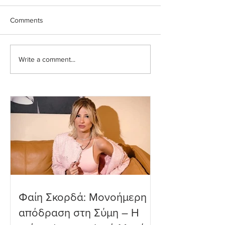
Comments
Write a comment...
Ευρυδίκη Βαλαβάνη: Η
Ευγενία Σαμαρά
δημόσια εξομολόγηση
εντυπωσιακή υπ
αγάπης στον Γρηγόρη
βουτιά που ενθο
Μόργκαν – «Τα όνειρα
τους διαδικτυακ
όντως γίνονται
φίλους
πραγματικότητα»
Φαίη Σκορδά: Μονοήμερη
απόδραση στη Σύμη – Η