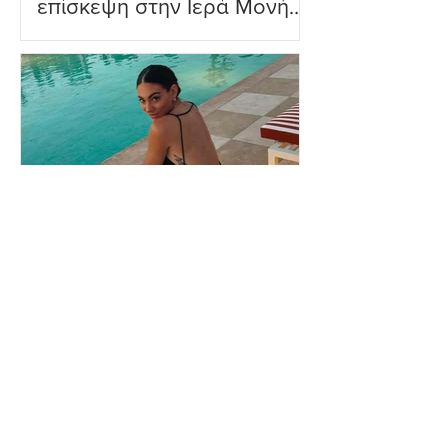
επίσκεψη στην Ιερά Μονή
Πανορμίτη
Ευρυδίκη Βαλαβάνη: Η
δημόσια εξομολόγηση
αγάπης στον Γρηγόρη
Μόργκαν – «Τα όνειρα
όντως γίνονται
πραγματικότητα»