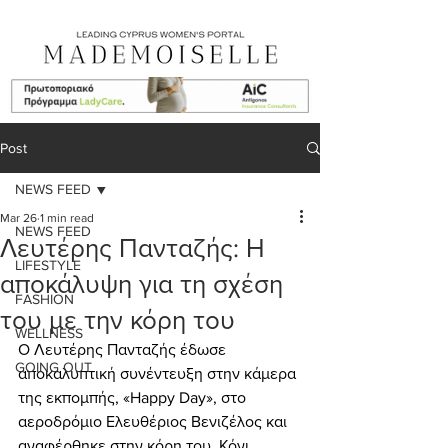
Post
NEWS FEED
Mar 26
1 min read
NEWS FEED
Λευτέρης Πανταζής: Η
LIFESTYLE
αποκάλυψη για τη σχέση
FASHION
του με την κόρη του
WELLNESS
Ο Λευτέρης Πανταζής έδωσε  
GOING OUT
αποκαλυπτική συνέντευξη στην κάμερα 
της εκπομπής, «Happy Day», στο 
αεροδρόμιο Ελευθέριος Βενιζέλος και 
αναφέρθηκε στην κόρη του, Κόνι 