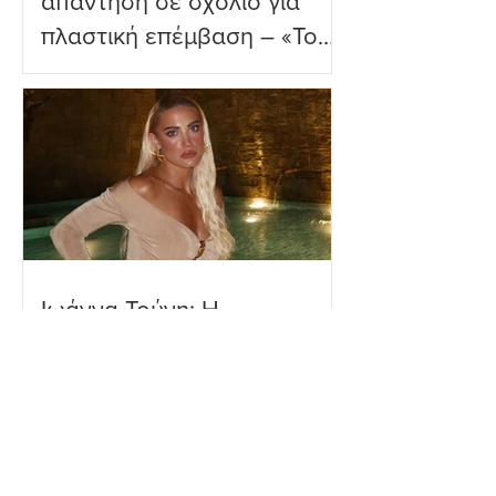
απάντηση σε σχόλιο για
πλαστική επέμβαση – «Το
ωραιότερο σχόλιο που
είδα»
Ιωάννα Τούνη: Η
εξομολόγηση για τη Μύκονο