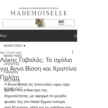
Post
NEWS FEED
Apr 7
2 min read
NEWS FEED
Λάκης Γαβαλάς: Το σχόλιο
LIFESTYLE
για Άννα Βίσση και Χριστίνα
FASHION
Πολίτη
WELLNESS
Η 
Άννα Βίσση τις τελευταίες ώρες έχει 
GOING OUT
βρεθεί στο επίκεντρο της 
δημοσιότητας, με αφορμή το μεγάλο 
φινάλε της στο Hotel Ερμού ύστερα 
από 10 χρόνια, αλλά και το unfollow στη 