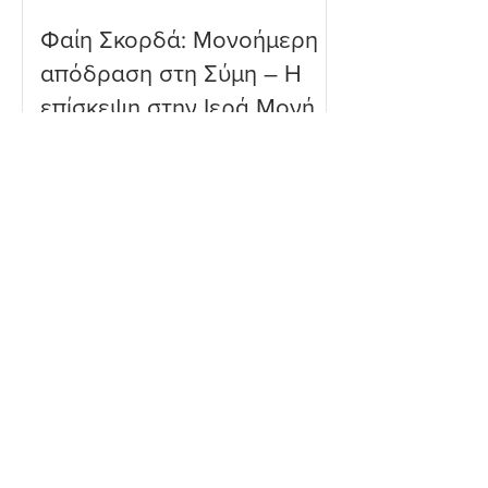
Φαίη Σκορδά: Μονοήμερη
απόδραση στη Σύμη – Η
επίσκεψη στην Ιερά Μονή
Πανορμίτη
Ευρυδίκη Βαλαβάνη: Η
δημόσια εξομολόγηση
αγάπης στον Γρηγόρη