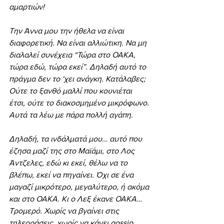
αμαρτιών!
Την Άννα μου την ήθελα να είναι 
διαφορετική. Να είναι αλλιώτικη. Να μη 
διαλαλεί συνέχεια “Τώρα στο ΟΑΚΑ, 
τώρα εδώ, τώρα εκεί”. Δηλαδή αυτό το 
πράγμα δεν το ‘χει ανάγκη. Κατάλαβες; 
Ούτε το ξανθό μαλλί που κουνιέται 
έτσι, ούτε το διακοσμημένο μικρόφωνο. 
Αυτά τα λέω με πάρα πολλή αγάπη.
Δηλαδή, τα ινδάλματά μου… αυτό που 
έζησα μαζί της στο Μαϊάμι, στο Λος 
Άντζελες, εδώ κι εκεί, θέλω να το 
βλέπω, εκεί να πηγαίνει. Όχι σε ένα 
μαγαζί μικρότερο, μεγαλύτερο, ή ακόμα 
και στο ΟΑΚΑ. Κι ο Λεξ έκανε ΟΑΚΑ… 
Τρομερό. Χωρίς να βγαίνει στις 
τηλεοράσεις, χωρίς να κάνει gossip 