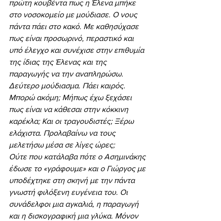
πρώτη κουβέντα πως η Έλενα μπήκε 
στο νοσοκομείο με μούδιασε. Ο νους 
πάντα πάει στο κακό. Με καθησύχασε 
πως είναι προσωρινό, περαστικό και 
υπό έλεγχο και συνέχισε στην επιθυμία 
της ίδιας της Έλενας και της 
παραγωγής να την αναπληρώσω. 
Δεύτερο μούδιασμα. Πάει καιρός. 
Μπορώ ακόμη; Μήπως έχω ξεχάσει 
πως είναι να κάθεσαι στην κόκκινη 
καρέκλα; Και οι τραγουδιστές; Ξέρω 
ελάχιστα. Προλαβαίνω να τους 
μελετήσω μέσα σε λίγες ώρες;
Ούτε που κατάλαβα πότε ο Ασημινάκης 
έδωσε το «γράφουμε» και ο Γιώργος με 
υποδέχτηκε στη σκηνή με την πάντα 
γνωστή φιλόξενη ευγένεια του. Οι 
συνάδελφοι μια αγκαλιά, η παραγωγή 
και η δισκογραφική μια γλύκα. Μόνον 