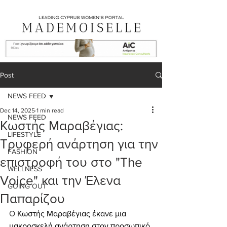
Post
NEWS FEED
Dec 14, 2025
1 min read
NEWS FEED
Κωστής Μαραβέγιας:
LIFESTYLE
Τρυφερή ανάρτηση για την
FASHION
επιστροφή του στο "The
WELLNESS
Voice" και την Έλενα
GOING OUT
Παπαρίζου
Ο 
Κωστής Μαραβέγιας έκανε μια 
μακροσκελή ανάρτηση στον προσωπικό 