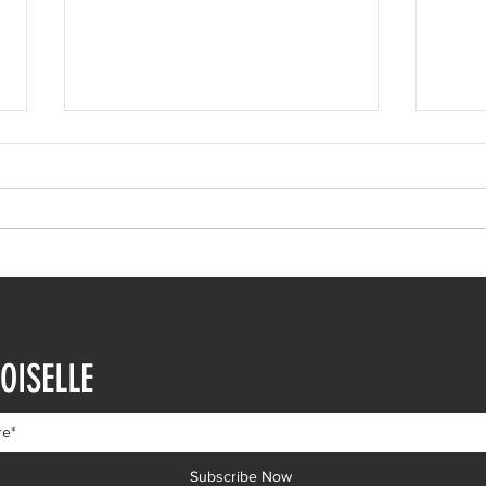
Ευρυδίκη Βαλαβάνη: Η
Ευγε
δημόσια εξομολόγηση
εντυ
OISELLE
αγάπης στον Γρηγόρη
βουτ
Μόργκαν – «Τα όνειρα όντως
διαδ
γίνονται πραγματικότητα»
Subscribe Now