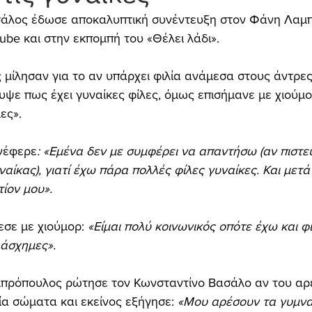
άλος έδωσε αποκαλυπτική συνέντευξη στον Φάνη Λαμ
ube και στην εκπομπή του «Θέλει λάδι».
 μίλησαν για το αν υπάρχει φιλία ανάμεσα στους άντρες 
υψε πως έχει γυναίκες φίλες, όμως επισήμανε με χιούμο
ες».
ανέφερε
: «Εμένα δεν με συμφέρει να απαντήσω (αν πιστε
αίκας), γιατί έχω πάρα πολλές φίλες γυναίκες. Και μετά
τίον μου».
εσε με χιούμορ: 
«Είμαι πολύ κοινωνικός οπότε έχω και φί
 άσχημες».
πρόπουλος ρώτησε τον Κωνσταντίνο Βασάλο αν του αρ
α σώματα και εκείνος εξήγησε: 
«Μου αρέσουν τα γυμν