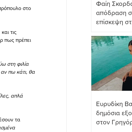
Φαίη Σκορδ
πρόπουλο στο 
απόδραση σ
επίσκεψη στ
Πανορμίτη
και τις 
ρ πως πρέπει 
ύω στη φιλία 
 αν πω κάτι, θα 
λες, απλά 
Ευρυδίκη Β
δημόσια εξ
έσουν τα 
στον Γρηγό
ασμένα 
όνειρα όντω