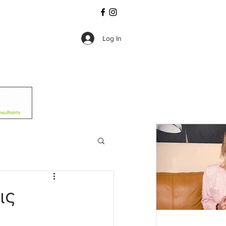
Log In
ις