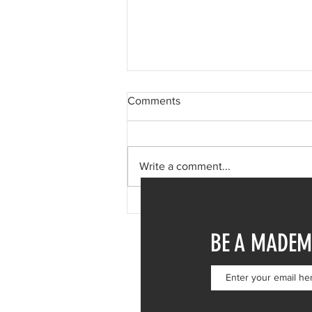
Comments
Write a comment...
Φαίη Σκορδά: Μονοήμερη
απόδραση στη Σύμη – Η
BE A MADEM
επίσκεψη στην Ιερά Μονή
Πανορμίτη