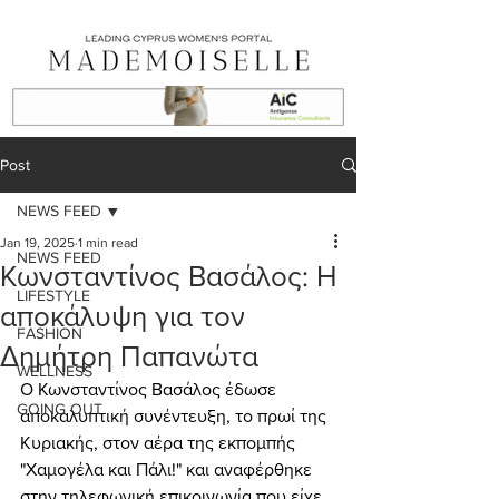
Post
NEWS FEED
Jan 19, 2025
1 min read
NEWS FEED
Κωνσταντίνος Βασάλος: Η
LIFESTYLE
αποκάλυψη για τον
FASHION
Δημήτρη Παπανώτα
WELLNESS
Ο Κωνσταντίνος Βασάλος έδωσε 
GOING OUT
αποκαλυπτική συνέντευξη, το πρωί της 
Κυριακής, στον αέρα της εκπομπής 
"Χαμογέλα και Πάλι!" και αναφέρθηκε 
στην τηλεφωνική επικοινωνία που είχε 