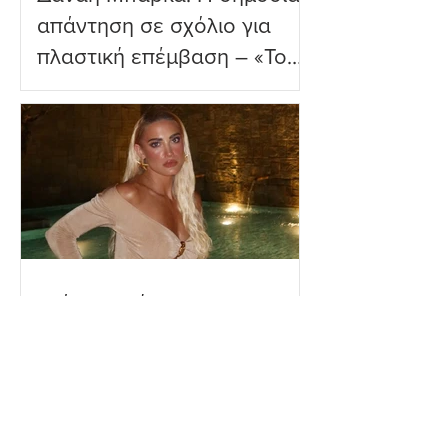
απάντηση σε σχόλιο για
πλαστική επέμβαση – «Το
ωραιότερο σχόλιο που
είδα»
Ιωάννα Τούνη: Η
εξομολόγηση για τη Μύκονο