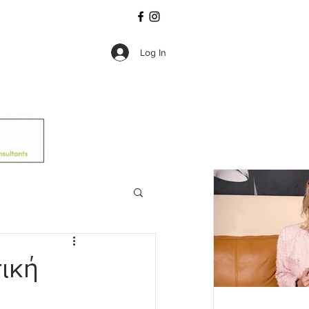
Log In
ική