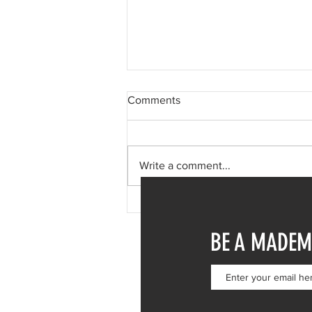
Comments
Write a comment...
Φαίη Σκορδά: Μονοήμερη
απόδραση στη Σύμη – Η
BE A MADEM
επίσκεψη στην Ιερά Μονή
Πανορμίτη