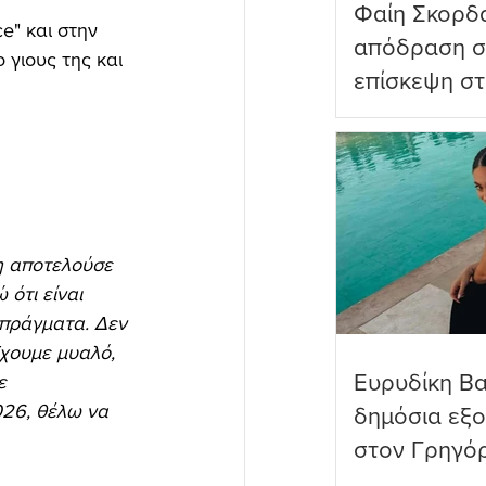
Φαίη Σκορδ
" και στην 
απόδραση σ
γιους της και 
επίσκεψη στ
Πανορμίτη
η αποτελούσε 
ότι είναι 
 πράγματα. Δεν 
Έχουμε μυαλό, 
Ευρυδίκη Β
ε 
026, θέλω να 
δημόσια εξ
στον Γρηγό
όνειρα όντω