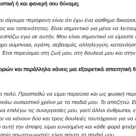
μυστική ή και φανερή σου δύναμη;
μαι σίγουρα περήφανη είναι ότι έχω ένα αίσθημα δικαιοσύ
ς και ταπεινότητας. Είναι σημαντικό για μένα να λειτου
εσπόζω εγώ σε αυτήν. Μου είναι σημαντικό να είμαστε ό
ρχει σύμπνοια, αγάπη, σεβασμός, αλληλεγγύη, κατανόηση
Έτσι πορεύομαι στη ζωή μου, στη δουλειά μου και στην 
οριών και παράλληλα κάνεις μια εξαιρετικά απαιτητική 
πολύ. Προσπαθώ να είμαι παρούσα και ως φυσική παρο
νάω ουσιαστικό χρόνο με τα παιδιά μου. Το αποζητώ. Εί
α επιλέγω τις συνεργασίες μου, γιατί άλλοι άνθρωποι, ε
αι να κάνουν δύο και τρεις δουλειές ταυτόχρονα για να 
ό αυτή την άποψη, είμαι ευνοημένη και κάθε φορά φτιάχν
οίο πρωταγωνιστές είναι πάντα τα παιδιά μου.