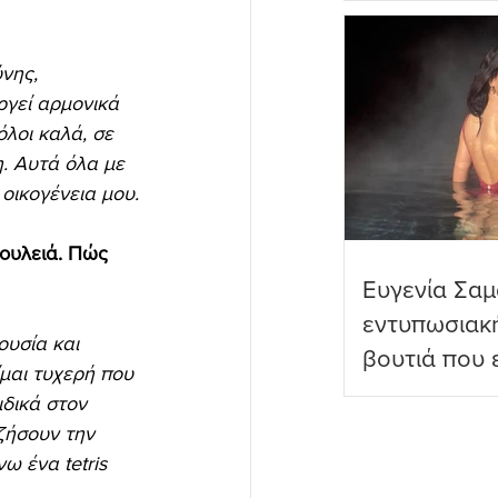
πραγματικό
νης, 
ργεί αρμονικά 
λοι καλά, σε 
. Αυτά όλα με 
οικογένεια μου.
δουλειά. Πώς 
Ευγενία Σαμ
εντυπωσιακ
υσία και 
βουτιά που 
μαι τυχερή που 
διαδικτυακο
ιδικά στον 
ζήσουν την 
ω ένα tetris 