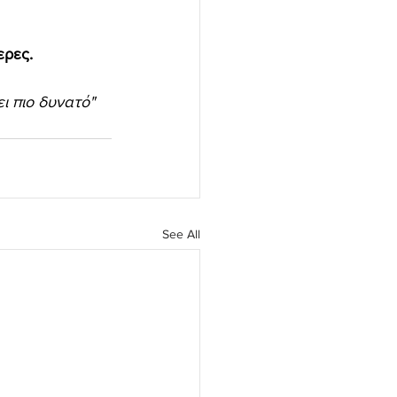
ερες.
ει πιο δυνατό" 
See All