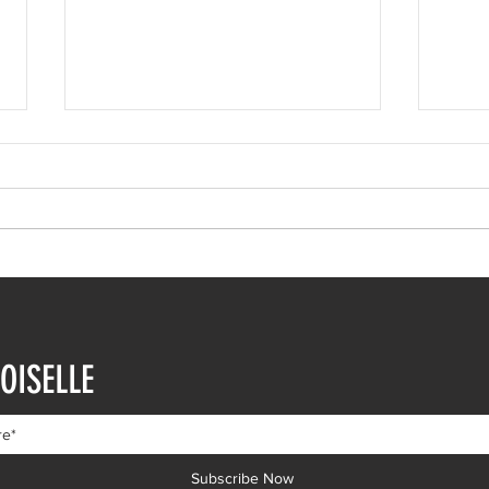
Ευρυδίκη Βαλαβάνη: Η
Ευγε
δημόσια εξομολόγηση
εντυ
OISELLE
αγάπης στον Γρηγόρη
βουτ
Μόργκαν – «Τα όνειρα όντως
διαδ
γίνονται πραγματικότητα»
Subscribe Now