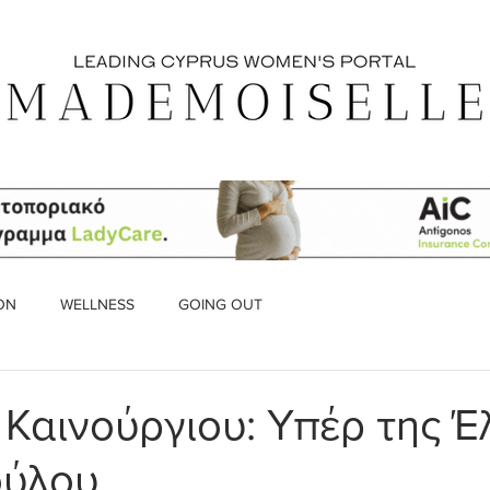
ON
WELLNESS
GOING OUT
 Καινούργιου: Υπέρ της Έ
ούλου