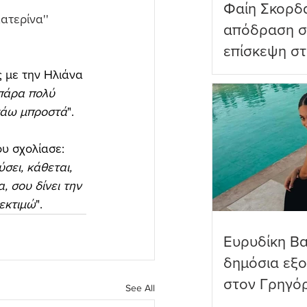
Φαίη Σκορδ
ατερίνα'' 
απόδραση σ
επίσκεψη στ
Πανορμίτη
 με την Ηλιάνα 
 πάρα πολύ 
ιτάω μπροστά
".
υ σχολίασε: 
σει, κάθεται, 
, σου δίνει την 
 εκτιμώ
".
Ευρυδίκη Β
δημόσια εξ
στον Γρηγό
See All
όνειρα όντω