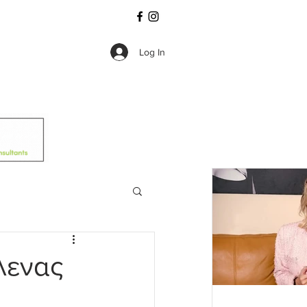
Log In
λενας