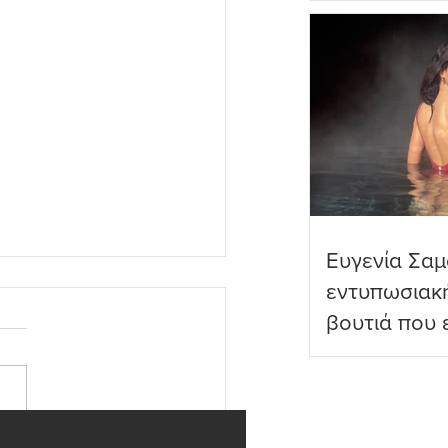
πραγματικό
Ευγενία Σαμ
εντυπωσιακ
βουτιά που 
διαδικτυακο