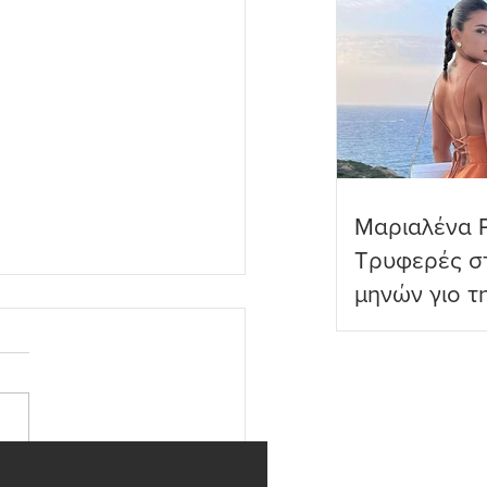
Μαριαλένα 
Τρυφερές στ
μηνών γιο τ