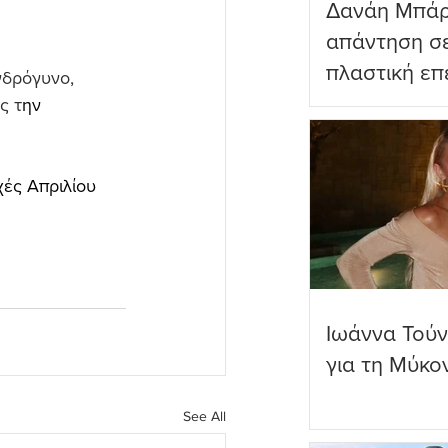
Δανάη Μπάρ
απάντηση σε
πλαστική επ
νδρόγυνο, 
ωραιότερο σ
ς τ
ην 
ές Απριλίου 
Ιωάννα Τούν
για τη Μύκο
See All