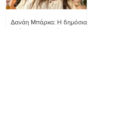
Δανάη Μπάρκα: Η δημόσια
απάντηση σε σχόλιο για
πλαστική επέμβαση – «Το
ωραιότερο σχόλιο που
είδα»
Ιωάννα Τούνη: Η
εξομολόγηση για τη Μύκονο