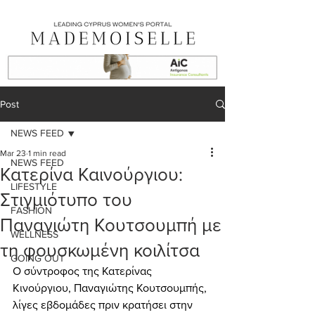
Post
NEWS FEED
Mar 23
1 min read
NEWS FEED
Κατερίνα Καινούργιου:
LIFESTYLE
Στιγμιότυπο του
FASHION
Παναγιώτη Κουτσουμπή με
WELLNESS
τη φουσκωμένη κοιλίτσα
GOING OUT
Ο σύντροφος της Κατερίνας 
Κινούργιου, Παναγιώτης Κουτσουμπής, 
λίγες εβδομάδες πριν κρατήσει στην 