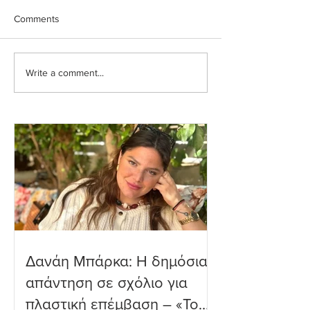
Comments
Write a comment...
Ιωάννα Τούνη: Η
Μαριαλένα Ρουμ
εξομολόγηση για τη
Τρυφερές στιγμέ
Μύκονο
δύο μηνών γιο τ
παραλία
Δανάη Μπάρκα: Η δημόσια
απάντηση σε σχόλιο για
πλαστική επέμβαση – «Το