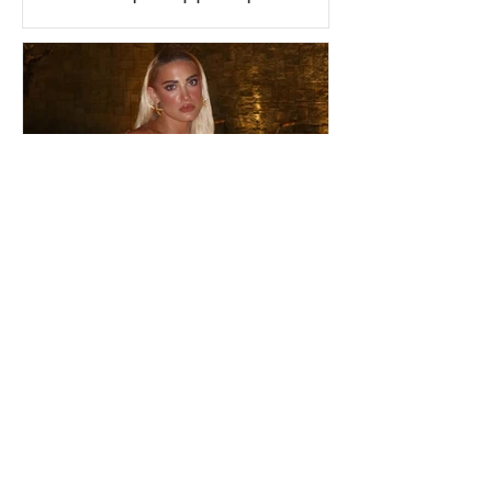
ωραιότερο σχόλιο που
είδα»
Ιωάννα Τούνη: Η
εξομολόγηση για τη Μύκονο