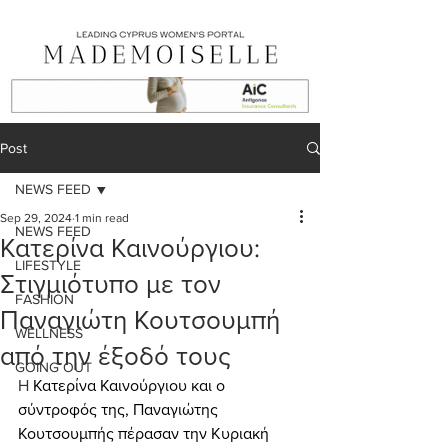
Post
NEWS FEED
Sep 29, 2024
1 min read
NEWS FEED
Κατερίνα Καινούργιου:
LIFESTYLE
Στιγμιότυπο με τον
FASHION
Παναγιώτη Κουτσουμπή
WELLNESS
από την έξοδό τους
GOING OUT
Η 
Κατερίνα Καινούργιου και ο 
σύντροφός της, Παναγιώτης 
Κουτσουμπής πέρασαν την Κυριακή 