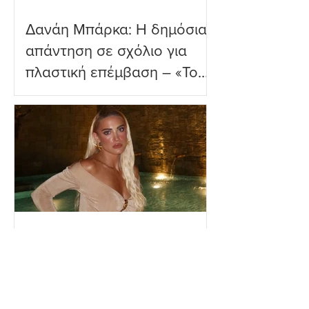
Δανάη Μπάρκα: Η δημόσια
απάντηση σε σχόλιο για
πλαστική επέμβαση – «Το
ωραιότερο σχόλιο που
είδα»
Ιωάννα Τούνη: Η
εξομολόγηση για τη Μύκονο