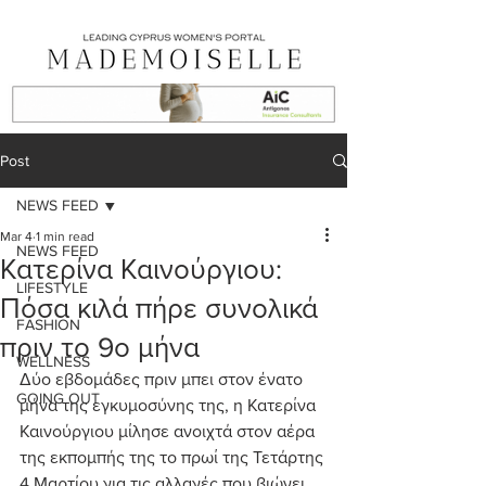
Post
NEWS FEED
Mar 4
1 min read
NEWS FEED
Κατερίνα Καινούργιου:
LIFESTYLE
Πόσα κιλά πήρε συνολικά
FASHION
πριν το 9ο μήνα
WELLNESS
Δύο εβδομάδες πριν μπει στον ένατο 
GOING OUT
μήνα της εγκυμοσύνης της, η Κατερίνα 
Καινούργιου μίλησε ανοιχτά στον αέρα 
της εκπομπής της το πρωί της Τετάρτης 
4 Μαρτίου για τις αλλαγές που βιώνει 